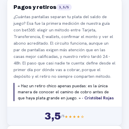
Pagos y retiros
3,5/5
¿Cuántas pantallas separan tu plata del saldo de
juego? Esa fue la primera medición de nuestra guía
con bet365: elegir un método entre Tarjeta,
Transferencia, E-wallets, confirmar el monto y ver el
abono acreditado. El circuito funciona, aunque un
par de pantallas exigen más atención que en las
casas mejor calificadas, y nuestro retiro tardó 24 -
48h. El paso que casi nadie te cuenta: define desde el
primer día por dónde vas a cobrar, porque el
depósito y el retiro no siempre comparten método.
« Haz un retiro chico apenas puedas: es la única
manera de conocer el camino de cobro antes de
que haya plata grande en juego. »
- Cristóbal Rojas
3,5
/5
★★★★☆