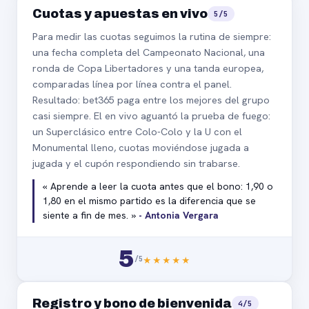
Cuotas y apuestas en vivo
5/5
Para medir las cuotas seguimos la rutina de siempre:
una fecha completa del Campeonato Nacional, una
ronda de Copa Libertadores y una tanda europea,
comparadas línea por línea contra el panel.
Resultado: bet365 paga entre los mejores del grupo
casi siempre. El en vivo aguantó la prueba de fuego:
un Superclásico entre Colo-Colo y la U con el
Monumental lleno, cuotas moviéndose jugada a
jugada y el cupón respondiendo sin trabarse.
« Aprende a leer la cuota antes que el bono: 1,90 o
1,80 en el mismo partido es la diferencia que se
siente a fin de mes. »
- Antonia Vergara
5
/5
★★★★★
Registro y bono de bienvenida
4/5