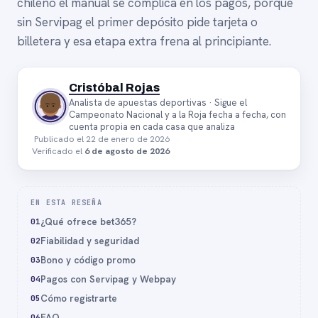
chileno el manual se complica en los pagos, porque
sin Servipag el primer depósito pide tarjeta o
billetera y esa etapa extra frena al principiante.
Cristóbal Rojas
Analista de apuestas deportivas · Sigue el
Campeonato Nacional y a la Roja fecha a fecha, con
cuenta propia en cada casa que analiza
Publicado el 22 de enero de 2026
Verificado el
6 de agosto de 2026
EN ESTA RESEÑA
¿Qué ofrece bet365?
01
Fiabilidad y seguridad
02
Bono y código promo
03
Pagos con Servipag y Webpay
04
Cómo registrarte
05
FAQ
06