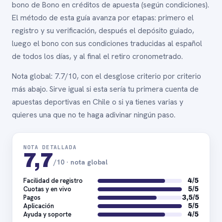
bono de Bono en créditos de apuesta (según condiciones).
El método de esta guía avanza por etapas: primero el
registro y su verificación, después el depósito guiado,
luego el bono con sus condiciones traducidas al español
de todos los días, y al final el retiro cronometrado.
Nota global: 7.7/10, con el desglose criterio por criterio
más abajo. Sirve igual si esta sería tu primera cuenta de
apuestas deportivas en Chile o si ya tienes varias y
quieres una que no te haga adivinar ningún paso.
NOTA DETALLADA
7,7
/10 · nota global
Facilidad de registro
4/5
Cuotas y en vivo
5/5
Pagos
3,5/5
Aplicación
5/5
Ayuda y soporte
4/5