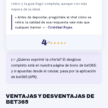
retiro y la guía llegó completa, aunque con más
espera de la ideal.
« Antes de depositar, pregúntale al chat cómo se
retira: la calidad de esa respuesta vale más que
cualquier banner. »
- Cristóbal Rojas
4
/5
★★★★☆
👉 ¿Quieres exprimir la oferta? El desglose
completo está en nuestra
página de bono de bet365
;
y si apuestas desde el celular, pasa por la
aplicación
de bet365 (APK)
.
VENTAJAS Y DESVENTAJAS DE
BET365