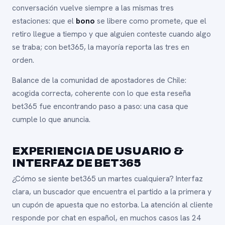
conversación vuelve siempre a las mismas tres
estaciones: que el
bono
se libere como promete, que el
retiro llegue a tiempo y que alguien conteste cuando algo
se traba; con bet365, la mayoría reporta las tres en
orden.
Balance de la comunidad de apostadores de Chile:
acogida correcta, coherente con lo que esta reseña
bet365 fue encontrando paso a paso: una casa que
cumple lo que anuncia.
EXPERIENCIA DE USUARIO &
INTERFAZ DE BET365
¿Cómo se siente bet365 un martes cualquiera? Interfaz
clara, un buscador que encuentra el partido a la primera y
un cupón de apuesta que no estorba. La atención al cliente
responde por chat en español, en muchos casos las 24