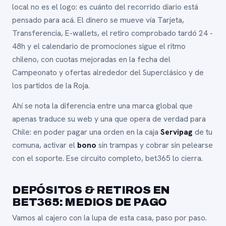
local no es el logo: es cuánto del recorrido diario está
pensado para acá. El dinero se mueve vía Tarjeta,
Transferencia, E-wallets, el retiro comprobado tardó 24 -
48h y el calendario de promociones sigue el ritmo
chileno, con cuotas mejoradas en la fecha del
Campeonato y ofertas alrededor del Superclásico y de
los partidos de la Roja.
Ahí se nota la diferencia entre una marca global que
apenas traduce su web y una que opera de verdad para
Chile: en poder pagar una orden en la caja
Servipag
de tu
comuna, activar el
bono
sin trampas y cobrar sin pelearse
con el soporte. Ese circuito completo, bet365 lo cierra.
DEPÓSITOS & RETIROS EN
BET365: MEDIOS DE PAGO
Vamos al cajero con la lupa de esta casa, paso por paso.