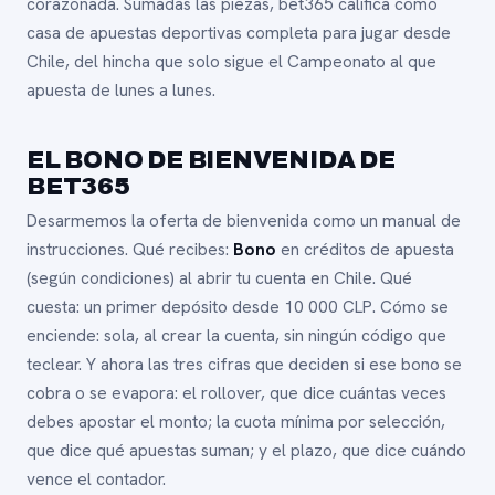
corazonada. Sumadas las piezas, bet365 califica como
casa de apuestas deportivas completa para jugar desde
Chile, del hincha que solo sigue el Campeonato al que
apuesta de lunes a lunes.
EL BONO DE BIENVENIDA DE
BET365
Desarmemos la oferta de bienvenida como un manual de
instrucciones. Qué recibes:
Bono
en créditos de apuesta
(según condiciones) al abrir tu cuenta en Chile. Qué
cuesta: un primer depósito desde 10 000 CLP. Cómo se
enciende: sola, al crear la cuenta, sin ningún código que
teclear. Y ahora las tres cifras que deciden si ese bono se
cobra o se evapora: el rollover, que dice cuántas veces
debes apostar el monto; la cuota mínima por selección,
que dice qué apuestas suman; y el plazo, que dice cuándo
vence el contador.