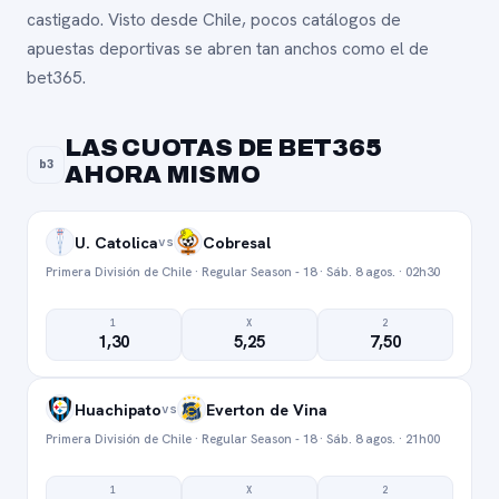
castigado. Visto desde Chile, pocos catálogos de
apuestas deportivas se abren tan anchos como el de
bet365.
LAS CUOTAS DE BET365
b3
AHORA MISMO
U. Catolica
Cobresal
vs
Primera División de Chile · Regular Season - 18 · Sáb. 8 agos. · 02h30
1
X
2
1,30
5,25
7,50
Huachipato
Everton de Vina
vs
Primera División de Chile · Regular Season - 18 · Sáb. 8 agos. · 21h00
1
X
2