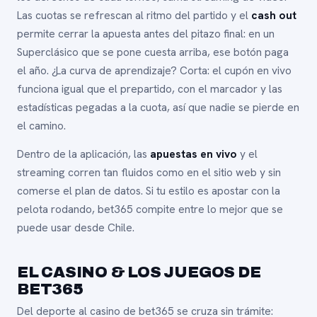
Las cuotas se refrescan al ritmo del partido y el
cash out
permite cerrar la apuesta antes del pitazo final: en un
Superclásico que se pone cuesta arriba, ese botón paga
el año. ¿La curva de aprendizaje? Corta: el cupón en vivo
funciona igual que el prepartido, con el marcador y las
estadísticas pegadas a la cuota, así que nadie se pierde en
el camino.
Dentro de la aplicación, las
apuestas en vivo
y el
streaming corren tan fluidos como en el sitio web y sin
comerse el plan de datos. Si tu estilo es apostar con la
pelota rodando, bet365 compite entre lo mejor que se
puede usar desde Chile.
EL CASINO & LOS JUEGOS DE
BET365
Del deporte al casino de bet365 se cruza sin trámite: