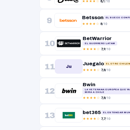
★★★★☆
8,1
/10
Betsson
9
EL SUECO CONF
★★★★☆
8
/10
BetWarrior
10
EL GUERRERO LATAM
★★★★☆
7,9
/10
Juegalo
11
EL OTRO CHILE
Ju
★★★★☆
7,8
/10
Bwin
12
LA VETERANA EUROPEA QUE YA
MIRA A CHILE
★★★★☆
7,8
/10
bet365
13
EL ESTÁNDAR MU
★★★★☆
7,7
/10