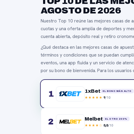
TOP 10 DE LAS ME
AGOSTO DE 2026
Nuestro Top 10 reúne las mejores casas de a
cuotas y una oferta amplia de deportes y me
cuenta abierta, depósito real y retiro cronom
¿Qué destaca en las mejores casas de apuest
términos y condiciones que se puedan cumplir
eventos, una app fluida y un servicio de aten
por su bono de bienvenida. Para los usuarios
1xBet
1
EL BONO MÁS ALTO
★★★★★
9
/10
Melbet
2
EL OTRO 200%
★★★★☆
8,8
/10