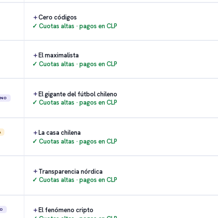
＋
Cero códigos
✓ Cuotas altas · pagos en CLP
＋
El maximalista
✓ Cuotas altas · pagos en CLP
＋
El gigante del fútbol chileno
ENO
✓ Cuotas altas · pagos en CLP
＋
La casa chilena
A
✓ Cuotas altas · pagos en CLP
＋
Transparencia nórdica
✓ Cuotas altas · pagos en CLP
＋
El fenómeno cripto
TO