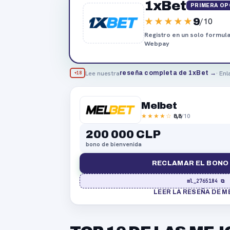
1xBet
PRIMERA OP
★★★★★
9
/10
Registro en un solo formular
Webpay
Lee nuestra
· En
reseña completa de 1xBet →
+18
Melbet
★★★★☆
8,8
/10
200 000 CLP
bono de bienvenida
RECLAMAR EL BONO
ml_2765184
⧉
LEER LA RESEÑA DE M