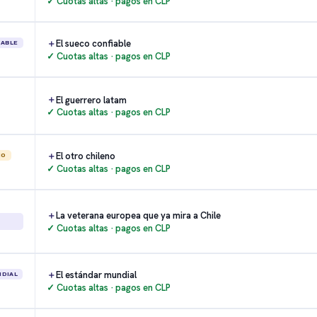
✓ Cuotas altas · pagos en CLP
＋
El sueco confiable
IABLE
✓ Cuotas altas · pagos en CLP
＋
El guerrero latam
✓ Cuotas altas · pagos en CLP
＋
El otro chileno
NO
✓ Cuotas altas · pagos en CLP
＋
La veterana europea que ya mira a Chile
✓ Cuotas altas · pagos en CLP
＋
El estándar mundial
NDIAL
✓ Cuotas altas · pagos en CLP