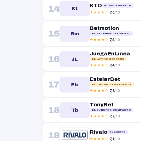
KTO
14
EL ASCENDENTE
Kt
★★★★☆
7,6
/10
Betmotion
15
Bm
EL VETERANO REGIONAL
★★★★☆
7,5
/10
JuegaEnLínea
16
JL
EL LATINO CERCANO
★★★★☆
7,4
/10
EstelarBet
17
Eb
EL CHILENO EMERGENTE
★★★★☆
7,3
/10
TonyBet
18
Tb
EL EUROPEO COMPACTO
★★★★☆
7,2
/10
Rivalo
19
EL LIGERO
★★★★☆
7,1
/10