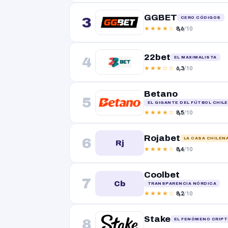
GGBET
3
CERO CÓDIGOS
★★★★☆
8,6
/10
22bet
4
EL MAXIMALISTA
★★★☆☆
6,3
/10
Betano
5
EL GIGANTE DEL FÚTBOL CHIL
★★★★☆
8,5
/10
Rojabet
6
LA CASA CHILEN
Rj
★★★★☆
8,4
/10
Coolbet
7
Cb
TRANSPARENCIA NÓRDICA
★★★★☆
8,2
/10
Stake
8
EL FENÓMENO CRIP