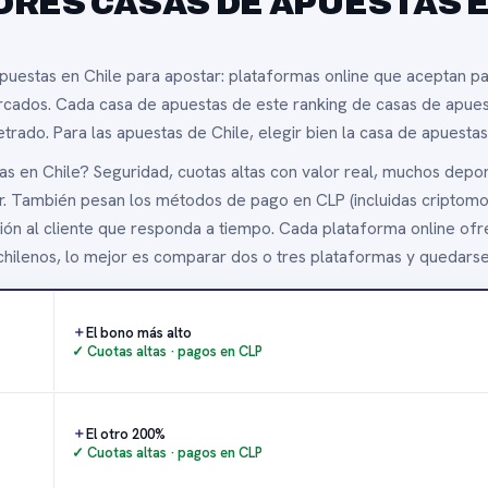
JORES CASAS DE APUESTAS E
puestas en Chile para apostar: plataformas online que aceptan 
rcados. Cada casa de apuestas de este ranking de casas de apues
etrado. Para las apuestas de Chile, elegir bien la casa de apuesta
as en Chile? Seguridad, cuotas altas con valor real, muchos dep
. También pesan los métodos de pago en CLP (incluidas criptomon
ción al cliente que responda a tiempo. Cada plataforma online ofre
 chilenos, lo mejor es comparar dos o tres plataformas y quedars
＋
El bono más alto
✓ Cuotas altas · pagos en CLP
＋
El otro 200%
✓ Cuotas altas · pagos en CLP